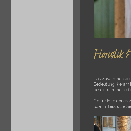
Das Zusammenspiel 
Bedeutung. Keramik
bereichern meine f
Ob für Ihr eigenes 
oder unterstütze S